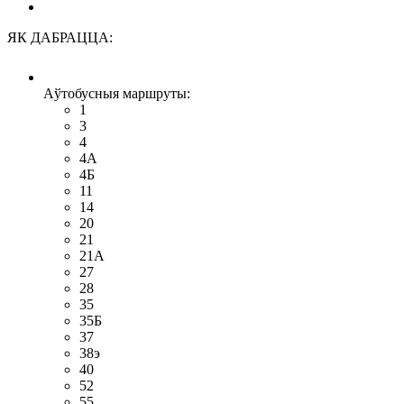
ЯК ДАБРАЦЦА:
Аўтобусныя маршруты:
1
3
4
4A
4Б
11
14
20
21
21А
27
28
35
35Б
37
38э
40
52
55