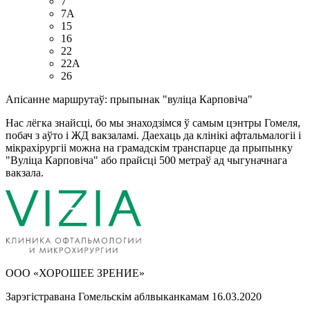
7
7А
15
16
22
22А
26
Апісанне маршрутаў: прыпынак "вуліца Карповіча"
Нас лёгка знайсці, бо мы знаходзімся ў самым цэнтры Гомеля,
побач з аўто і ЖД вакзаламі. Даехаць да клінікі афтальмалогіі і
мікрахірургіі можна на грамадскім транспарце да прыпынку
"Вуліца Карповіча" або прайсці 500 метраў ад чыгуначнага
вакзала.
ООО «ХОРОШЕЕ ЗРЕНИЕ»
Зарэгістравана Гомельскім аблвыканкамам 16.03.2020