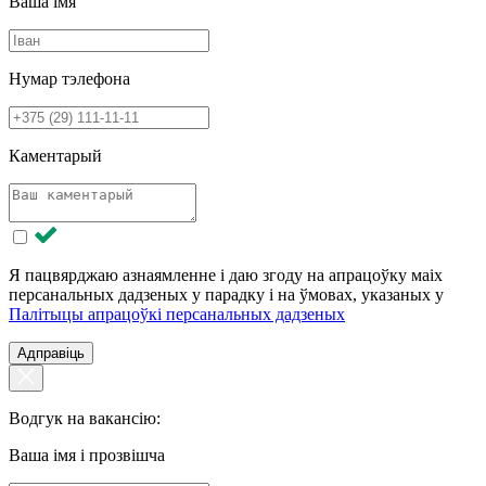
Ваша імя
Нумар тэлефона
Каментарый
Я пацвярджаю азнаямленне і даю згоду на апрацоўку маіх
персанальных дадзеных у парадку і на ўмовах, указаных у
Палітыцы апрацоўкі персанальных дадзеных
Адправіць
Водгук на вакансію:
Ваша імя і прозвішча