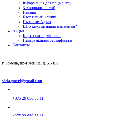
Інфармацыя для пацыентаў
Захворванні вачэй
Навіны
Блог нашай клінікі
Пытанне-Адказ
Што кажуць нашы пацыенты?
Акцыі
Карты растэрміновак
Падарункавыя сертыфікаты
Кантакты
г. Гомель, пр-т Леніна, д. 51-100
vizia.gomel@gmail.com
+375 29 650 55 11
+375 33 650 55 11