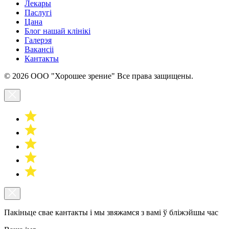
Лекары
Паслугі
Цана
Блог нашай клінікі
Галерэя
Вакансіі
Кантакты
© 2026 ООО "Хорошее зрение" Все права защищены.
Пакіньце свае кантакты і мы звяжамся з вамі ў бліжэйшы час