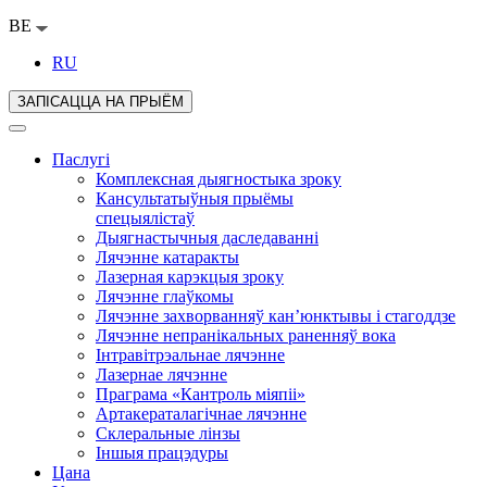
BE
RU
ЗАПІСАЦЦА НА ПРЫЁМ
Паслугі
Комплексная дыягностыка зроку
Кансультатыўныя прыёмы
спецыялістаў
Дыягнастычныя даследаванні
Лячэнне катаракты
Лазерная карэкцыя зроку
Лячэнне глаўкомы
Лячэнне захворванняў кан’юнктывы і стагоддзе
Лячэнне непранікальных раненняў вока
Інтравітрэальнае лячэнне
Лазернае лячэнне
Праграма «Кантроль міяпіі»
Артакераталагічнае лячэнне
Склеральные лінзы
Іншыя працэдуры
Цана