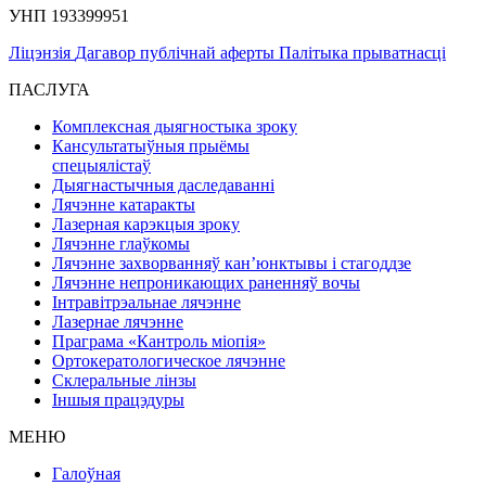
УНП 193399951
Ліцэнзія
Дагавор публічнай аферты
Палітыка прыватнасці
ПАСЛУГА
Комплексная дыягностыка зроку
Кансультатыўныя прыёмы
спецыялістаў
Дыягнастычныя даследаванні
Лячэнне катаракты
Лазерная карэкцыя зроку
Лячэнне глаўкомы
Лячэнне захворванняў кан’юнктывы і стагоддзе
Лячэнне непроникающих раненняў вочы
Інтравітрэальнае лячэнне
Лазернае лячэнне
Праграма «Кантроль міопія»
Ортокератологическое лячэнне
Склеральные лінзы
Іншыя працэдуры
МЕНЮ
Галоўная