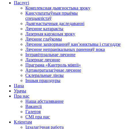
Паслугі
Комплексная дыягностыка зроку
Кансультатыўныя прыёмы
спецыялістаў
Дыягнастычныя даследаванні
Лячэнне катаракты
Лазерная карэкцыя зроку
Лячэнне глаўкомы
Лячэнне захворванняў кан’юнктывы і стагоддзе
Лячэнне непранікальных раненняў вока
Інтравітрэальнае лячэнне
Лазернае лячэнне
Праграма «Кантроль міяпіі»
Артакераталагічнае лячэнне
Склеральные лінзы
Іншыя працэдуры
Цана
Урачы
Пра нас
Наша абсталяванне
Вакансіі
Галерэя
СМІ пра нас
Кліентам
Ідэалагічная работа