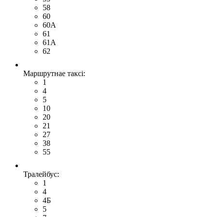
58
60
60А
61
61А
62
Маршрутнае таксі:
1
4
5
10
20
21
27
38
55
Тралейбус:
1
4
4Б
5