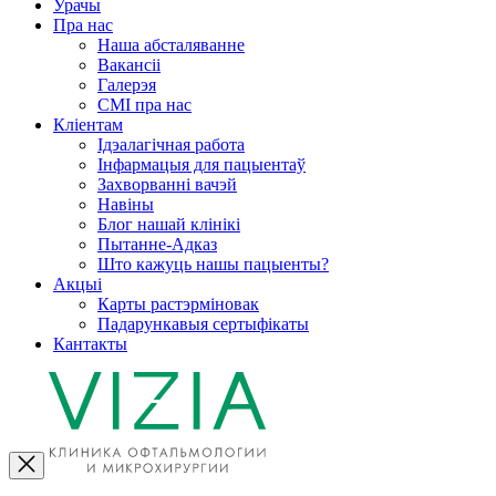
Урачы
Пра нас
Наша абсталяванне
Вакансіі
Галерэя
СМІ пра нас
Кліентам
Ідэалагічная работа
Інфармацыя для пацыентаў
Захворванні вачэй
Навіны
Блог нашай клінікі
Пытанне-Адказ
Што кажуць нашы пацыенты?
Акцыі
Карты растэрміновак
Падарункавыя сертыфікаты
Кантакты