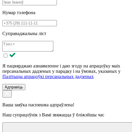
Нумар тэлефона
Суправаджальны ліст
Я пацвярджаю азнаямленне і даю згоду на апрацоўку маіх
персанальных дадзеных у парадку і на ўмовах, указаных у
Палітыцы апрацоўкі персанальных дадзеных
Адправіць
Ваша заяўка паспяхова адпраўлена!
Наш супрацоўнік з Вамі звяжацца ў бліжэйшы час